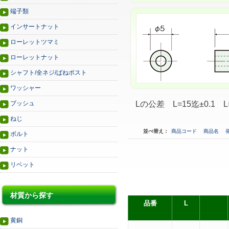
端子類
インサートナット
ローレットツマミ
ローレットナット
シャフト/全ネジ/ばねポスト
ワッシャー
ブッシュ
Lの公差 L=15迄±0.1 L
ねじ
並べ替え：
商品コード
商品名
ボルト
ナット
リベット
材質から探す
品番
L
黄銅