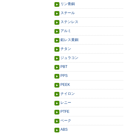
リン青銅
スチール
ステンレス
アルミ
鉛レス黄銅
チタン
ジュラコン
PBT
PPS
PEEK
ナイロン
レニー
PTFE
ベーク
ABS