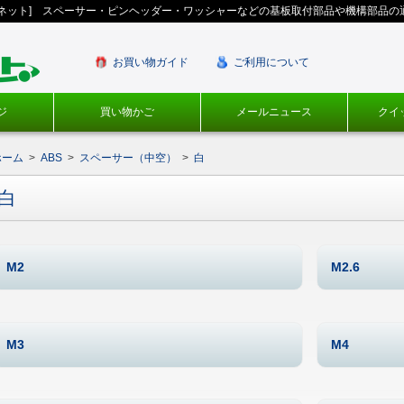
ギネット] スペーサー・ピンヘッダー・ワッシャーなどの基板取付部品や機構部品の
お買い物ガイド
ご利用について
ジ
買い物かご
メールニュース
クイ
ホーム
>
ABS
>
スペーサー（中空）
>
白
白
M2
M2.6
M3
M4