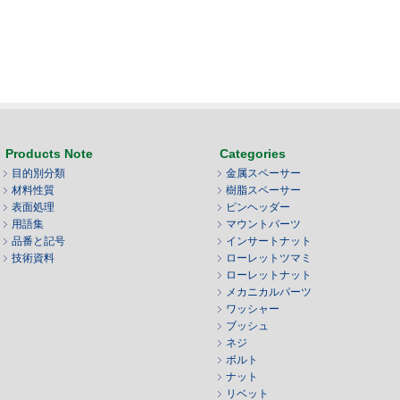
Products Note
Categories
目的別分類
金属スペーサー
材料性質
樹脂スペーサー
表面処理
ピンヘッダー
用語集
マウントパーツ
品番と記号
インサートナット
技術資料
ローレットツマミ
ローレットナット
メカニカルパーツ
ワッシャー
ブッシュ
ネジ
ボルト
ナット
リベット