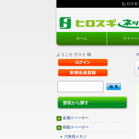
[ヒロス
ホーム
マイペー
ようこそ ゲスト 様
形状から探す
金属スペーサー
樹脂スペーサー
六角両メネジ