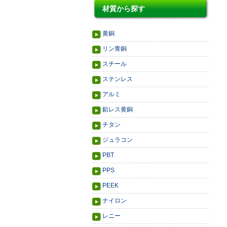
材質から探す
黄銅
リン青銅
スチール
ステンレス
アルミ
鉛レス黄銅
チタン
ジュラコン
PBT
PPS
PEEK
ナイロン
レニー