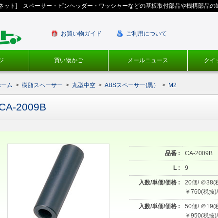
ギネット] スペーサー・ピンヘッダー・ワッシャーなどの基板取付部品や機構部品の
お買い物ガイド
ご利用について
ジ
買い物かご
メールニュース
クイ
ホーム
>
樹脂スペーサー
>
丸型中空
>
ABSスペーサー(黒）
>
M2
CA-2009B
品番 :
CA-2009B
L :
9
入数/単価/価格 :
20個/ ＠38(
￥760(税抜)/
入数/単価/価格 :
50個/ ＠19(
￥950(税抜)/