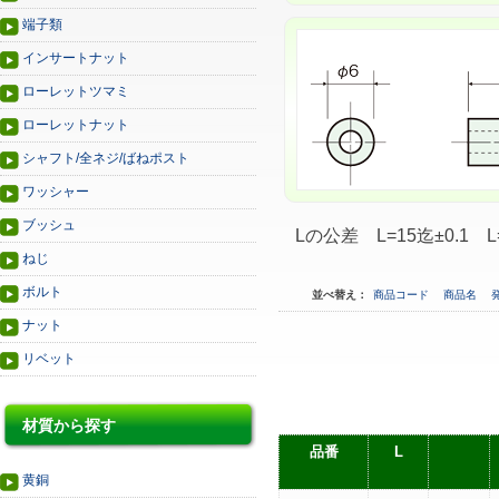
端子類
インサートナット
ローレットツマミ
ローレットナット
シャフト/全ネジ/ばねポスト
ワッシャー
ブッシュ
Lの公差 L=15迄±0.1 L
ねじ
ボルト
並べ替え：
商品コード
商品名
ナット
リベット
材質から探す
品番
L
黄銅