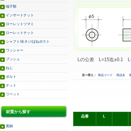
端子類
インサートナット
ローレットツマミ
ローレットナット
シャフト/全ネジ/ばねポスト
ワッシャー
ブッシュ
Lの公差 L=15迄±0.1 L
ねじ
並べ替え：
商品コード
商品名
ボルト
ナット
リベット
材質から探す
品番
L
黄銅