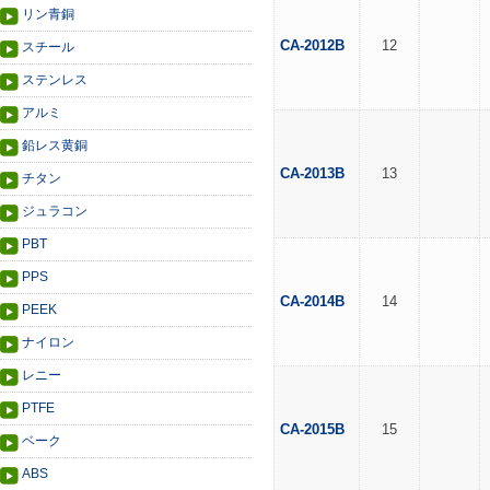
リン青銅
CA-2012B
12
スチール
ステンレス
アルミ
鉛レス黄銅
CA-2013B
13
チタン
ジュラコン
PBT
PPS
CA-2014B
14
PEEK
ナイロン
レニー
PTFE
CA-2015B
15
ベーク
ABS