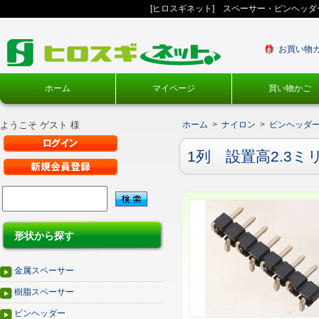
[ヒロスギネット] スペーサー・ピンヘッ
お買い物
ホーム
マイページ
買い物かご
ようこそ ゲスト 様
ホーム
>
ナイロン
>
ピンヘッダー
1列 設置高2.3ミ
形状から探す
金属スペーサー
樹脂スペーサー
ピンヘッダー