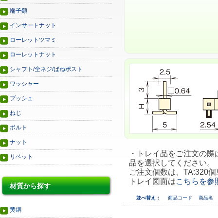
端子類
インサートナット
ローレットツマミ
ローレットナット
シャフト/全ネジ/ばねポスト
ワッシャー
ブッシュ
ねじ
ボルト
ナット
・トレイ品をご注文の際は、
リベット
品を選択してください。
ご注文個数は、TA:320個
トレイ図面は
こちらを参
材質から探す
並べ替え：
商品コード
商品名
黄銅