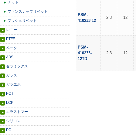
ナット
ファンスナップリベット
PSM-
2.3
12
410233-12
プッシュリベット
レニー
PTFE
PSM-
ベーク
410233-
2.3
12
ABS
12TD
セラミックス
ガラス
ガラエポ
PCT
LCP
エラストマー
シリコン
PC