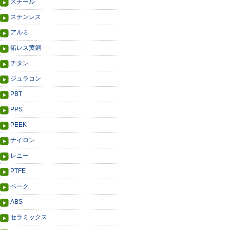
スチール
ステンレス
アルミ
鉛レス黄銅
チタン
ジュラコン
PBT
PPS
PEEK
ナイロン
レニー
PTFE
ベーク
ABS
セラミックス