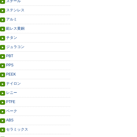
スチール
ステンレス
アルミ
鉛レス黄銅
チタン
ジュラコン
PBT
PPS
PEEK
ナイロン
レニー
PTFE
ベーク
ABS
セラミックス