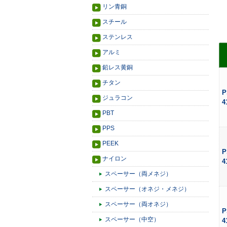
リン青銅
スチール
ステンレス
アルミ
鉛レス黄銅
チタン
P
ジュラコン
4
PBT
PPS
PEEK
P
ナイロン
4
スペーサー（両メネジ）
スペーサー（オネジ・メネジ）
スペーサー（両オネジ）
P
スペーサー（中空）
4