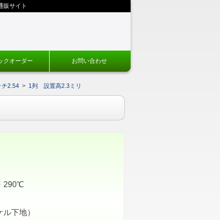
通販サイト
ックオーダー
お問い合わせ
2.54
>
1列 設置高2.3ミリ
290℃
ケル下地）