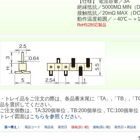
【仕様】 電流容量／3A
絶縁抵抗／5000MΩ MIN（D
接触抵抗／20mΩ MAX（DC
動作温度範囲／－40℃～＋1
RoHS2対応製品
・トレイ品をご注文の際は、各品番末尾に「TA」,「TB」,「TC
品を選択してください。
ご注文個数は、TA:320個単位，TB:200個単位，TC:100個単位
トレイ図面は
こちらを参照ください。
並べ替え：
商品コード
商品名
発売日
価格(安い順)
価格(高い順)
発売日＋商品名