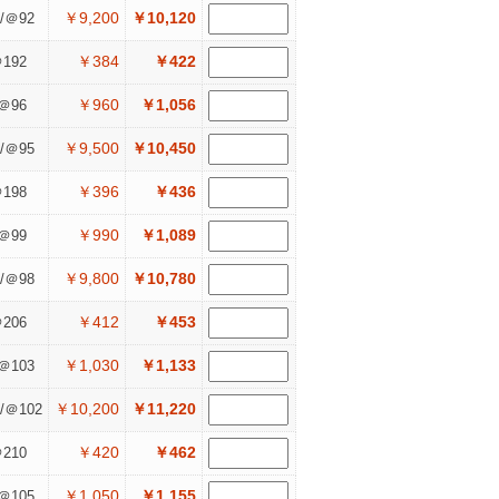
￥9,200
￥10,120
/＠92
￥384
￥422
192
￥960
￥1,056
＠96
￥9,500
￥10,450
/＠95
￥396
￥436
198
￥990
￥1,089
＠99
￥9,800
￥10,780
/＠98
￥412
￥453
206
￥1,030
￥1,133
＠103
￥10,200
￥11,220
/＠102
￥420
￥462
210
￥1,050
￥1,155
＠105