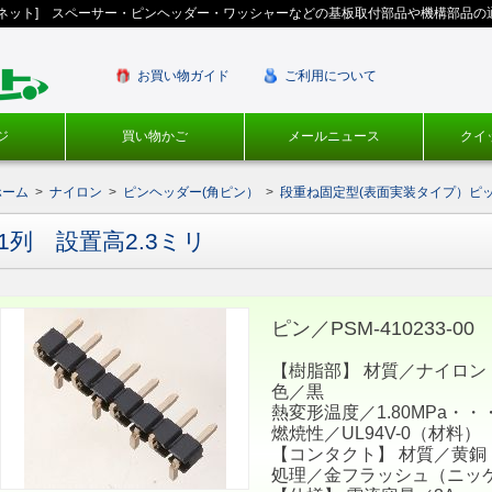
ギネット] スペーサー・ピンヘッダー・ワッシャーなどの基板取付部品や機構部品の
お買い物ガイド
ご利用について
ジ
買い物かご
メールニュース
クイ
ホーム
>
ナイロン
>
ピンヘッダー(角ピン）
>
段重ね固定型(表面実装タイプ）ピッチ
1列 設置高2.3ミリ
ピン／PSM-410233-00
【樹脂部】 材質／ナイロン
色／黒
熱変形温度／1.80MPa・・・
燃焼性／UL94V-0（材料）
【コンタクト】 材質／黄銅
処理／金フラッシュ（ニッ