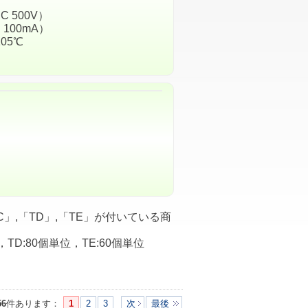
C 500V）
 100mA）
05℃
」,「TD」,「TE」が付いている商
，TD:80個単位，TE:60個単位
56
件あります
：
1
2
3
次
最後