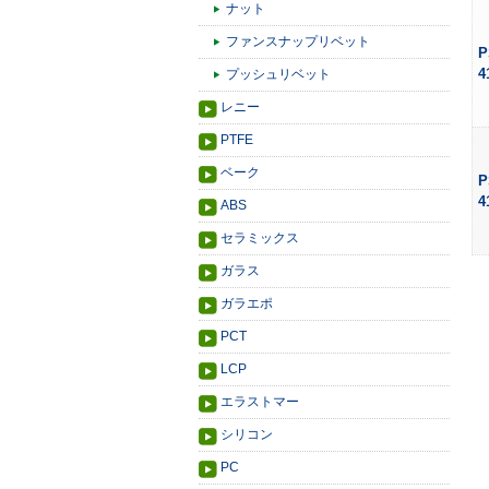
ナット
ファンスナップリベット
P
4
プッシュリベット
レニー
PTFE
ベーク
P
4
ABS
セラミックス
ガラス
ガラエポ
PCT
LCP
エラストマー
シリコン
PC