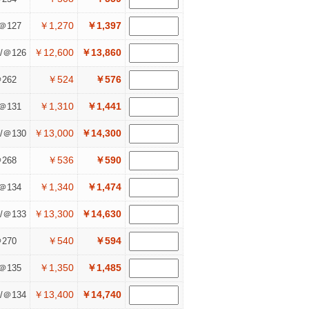
￥1,270
￥1,397
＠127
￥12,600
￥13,860
/＠126
￥524
￥576
262
￥1,310
￥1,441
＠131
￥13,000
￥14,300
/＠130
￥536
￥590
268
￥1,340
￥1,474
＠134
￥13,300
￥14,630
/＠133
￥540
￥594
270
￥1,350
￥1,485
＠135
￥13,400
￥14,740
/＠134