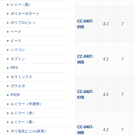
レニー（黒）
ポリカーボネート
CC-0407-
ポリプロピレン
4.2
7
05B
ベーク
ピーク
シリコン
CC-0407-
カプトン
4.2
7
06B
PPS
セラミックス
ガラエポ
CC-0407-
4.2
7
PVDF
07B
ルミラー（半透明）
ルミラー（赤）
ルミラー（青）
CC-0407-
4.2
7
ポリ塩化ビニル(灰色）
08B