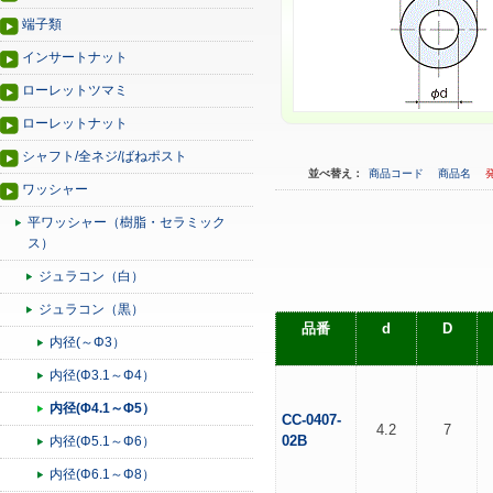
端子類
インサートナット
ローレットツマミ
ローレットナット
シャフト/全ネジ/ばねポスト
並べ替え：
商品コード
商品名
ワッシャー
平ワッシャー（樹脂・セラミック
ス）
ジュラコン（白）
ジュラコン（黒）
品番
d
D
内径(～Φ3）
内径(Φ3.1～Φ4）
内径(Φ4.1～Φ5）
CC-0407-
4.2
7
02B
内径(Φ5.1～Φ6）
内径(Φ6.1～Φ8）