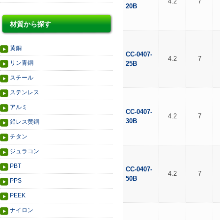
4.2
7
20B
材質から探す
黄銅
CC-0407-
4.2
7
リン青銅
25B
スチール
ステンレス
アルミ
CC-0407-
4.2
7
30B
鉛レス黄銅
チタン
ジュラコン
PBT
CC-0407-
4.2
7
50B
PPS
PEEK
ナイロン