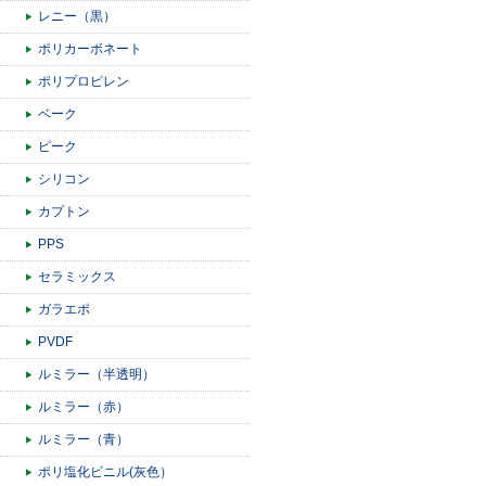
レニー（黒）
ポリカーボネート
ポリプロピレン
ベーク
ピーク
シリコン
カプトン
PPS
セラミックス
ガラエポ
PVDF
ルミラー（半透明）
ルミラー（赤）
ルミラー（青）
ポリ塩化ビニル(灰色）