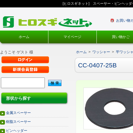
[ヒロスギネット] スペーサー・ピンヘッ
お買い物
ホーム
マイページ
買い物かご
ようこそ ゲスト 様
ホーム
>
ワッシャー
>
平ワッシ
CC-0407-25B
形状から探す
金属スペーサー
樹脂スペーサー
ピンヘッダー