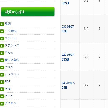
3.2
7
025B
材質から探す
黄銅
CC-0307-
3.2
7
リン青銅
03B
スチール
ステンレス
アルミ
CC-0307-
3.2
7
035B
鉛レス黄銅
チタン
ジュラコン
PBT
CC-0307-
3.2
7
04B
PPS
PEEK
ナイロン