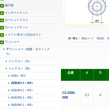
端子類
インサートナット
ローレットツマミ
ローレットナット
シャフト/全ネジ/ばねポスト
並べ替え：
商品コード
商品名
ワッシャー
平ワッシャー（樹脂・セラミック
ス）
ジュラコン（白）
ジュラコン（黒）
品番
d
D
内径(～Φ3）
内径(Φ3.1～Φ4）
内径(Φ4.1～Φ5）
CC-0306-
3.2
6
02B
内径(Φ5.1～Φ6）
内径(Φ6.1～Φ8）