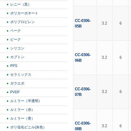
レニー（黒）
ポリカーボネート
CC-0306-
ポリプロピレン
3.2
6
05B
ベーク
ピーク
シリコン
CC-0306-
カプトン
3.2
6
06B
PPS
セラミックス
ガラエポ
CC-0306-
3.2
6
PVDF
07B
ルミラー（半透明）
ルミラー（赤）
ルミラー（青）
CC-0306-
3.2
6
ポリ塩化ビニル(灰色）
08B