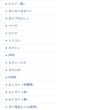
レニー（黒）
ポリカーボネート
ポリプロピレン
ベーク
ピーク
シリコン
カプトン
PPS
セラミックス
ガラエポ
PVDF
ルミラー（半透明）
ルミラー（赤）
ルミラー（青）
ポリ塩化ビニル(灰色）