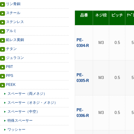
リン青銅
スチール
品番
ネジ径
ピッチ
ﾅﾍ
ステンレス
アルミ
鉛レス黄銅
PE-
M3
0.5
5
0304-R
チタン
ジュラコン
PBT
PE-
PPS
M3
0.5
5
0305-R
PEEK
スペーサー（両メネジ）
スペーサー（オネジ・メネジ）
PE-
スペーサー（中空）
M3
0.5
5
0306-R
特殊スペーサー
ワッシャー