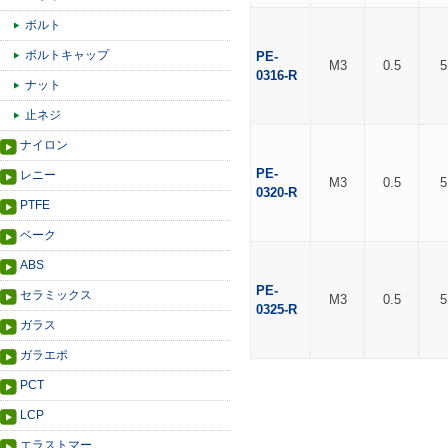
ボルト
ボルトキャップ
PE-
M3
0.5
5
0316-R
ナット
止ネジ
ナイロン
PE-
レニー
M3
0.5
5
0320-R
PTFE
ベーク
ABS
PE-
セラミックス
M3
0.5
5
0325-R
ガラス
ガラエポ
PCT
LCP
エラストマー