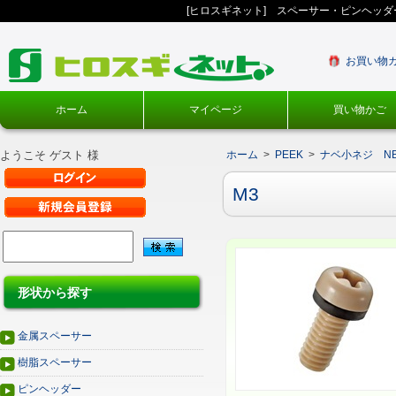
[ヒロスギネット] スペーサー・ピンヘッ
お買い物
ホーム
マイページ
買い物かご
ようこそ ゲスト 様
ホーム
>
PEEK
>
ナベ小ネジ N
M3
形状から探す
金属スペーサー
樹脂スペーサー
ピンヘッダー