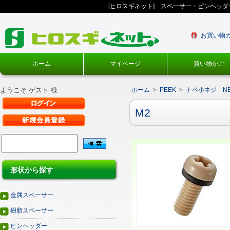
[ヒロスギネット] スペーサー・ピンヘッ
お買い物
ホーム
マイページ
買い物かご
ようこそ ゲスト 様
ホーム
>
PEEK
>
ナベ小ネジ N
M2
形状から探す
金属スペーサー
樹脂スペーサー
ピンヘッダー