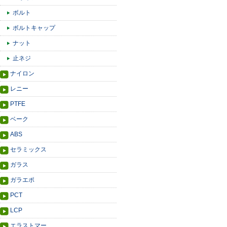
ボルト
ボルトキャップ
ナット
止ネジ
ナイロン
レニー
PTFE
ベーク
ABS
セラミックス
ガラス
ガラエポ
PCT
LCP
エラストマー