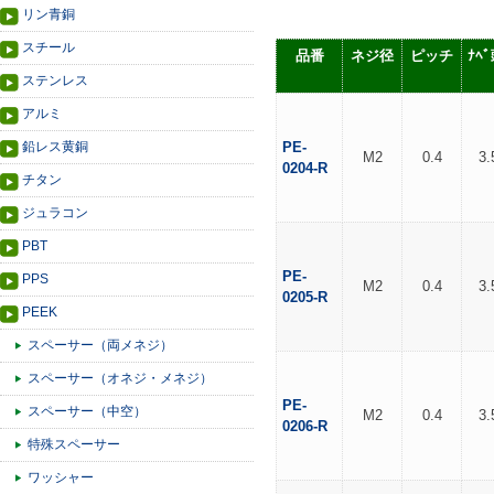
リン青銅
スチール
品番
ネジ径
ピッチ
ﾅﾍ
ステンレス
アルミ
鉛レス黄銅
PE-
M2
0.4
3.
0204-R
チタン
ジュラコン
PBT
PE-
PPS
M2
0.4
3.
0205-R
PEEK
スペーサー（両メネジ）
スペーサー（オネジ・メネジ）
PE-
スペーサー（中空）
M2
0.4
3.
0206-R
特殊スペーサー
ワッシャー