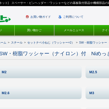
ギネット] スペーサー・ピンヘッダー・ワッシャーなどの基板取付部品や機構部品の
お買い物ガイド
ご利用について
ジ
買い物かご
メールニュース
クイ
ホーム
>
スチール
>
セットナベ小ねじ（ワッシャー×2）
>
SW・樹脂ワッシャー
SW・樹脂ワッシャー（ナイロン）付 Niめっ
M2
M2.5
M2.6
M3