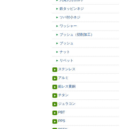
六角穴付ボルト
鉄タッピンネジ
ツバ付小ネジ
ワッシャー
ブッシュ（切削加工）
ブッシュ
ナット
リベット
ステンレス
アルミ
鉛レス黄銅
チタン
ジュラコン
PBT
PPS