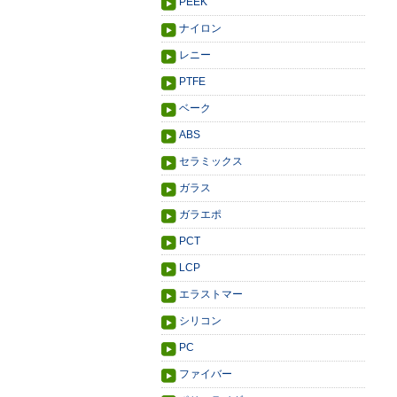
PEEK
ナイロン
レニー
PTFE
ベーク
ABS
セラミックス
ガラス
ガラエポ
PCT
LCP
エラストマー
シリコン
PC
ファイバー