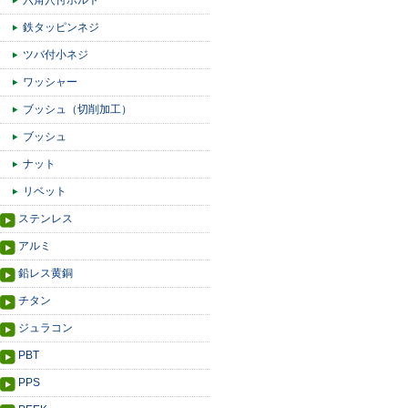
六角穴付ボルト
鉄タッピンネジ
ツバ付小ネジ
ワッシャー
ブッシュ（切削加工）
ブッシュ
ナット
リベット
ステンレス
アルミ
鉛レス黄銅
チタン
ジュラコン
PBT
PPS