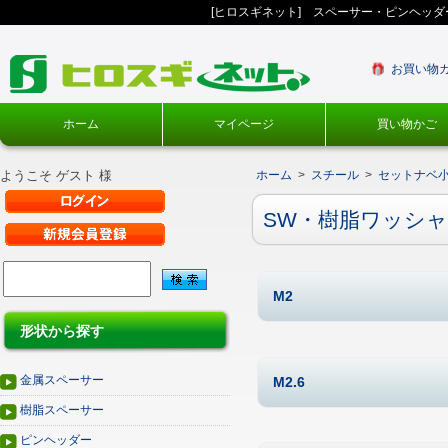
[ヒロスギネット] スペーサー・ピンヘッ
お買い物
ホーム
マイページ
買い物かご
ようこそ ゲスト 様
ホーム
>
スチール
>
セットナベ小
SW・樹脂ワッシ
M2
形状から探す
金属スペーサー
M2.6
樹脂スペーサー
ピンヘッダー