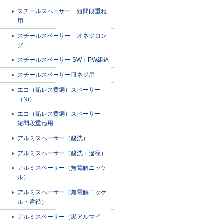
スチールスペーサー 短間段重ね
用
スチールスペーサー オネジロン
グ
スチールスペーサー SW＋PW組込
スチールスペーサー皿ネジ用
エコ（鉛レス黄銅）スペーサー
（Ni）
エコ（鉛レス黄銅）スペーサー
短間段重ね用
アルミスペーサー（酸洗）
アルミスペーサー（酸洗・違径）
アルミスペーサー（無電解ニッケ
ル）
アルミスペーサー（無電解ニッケ
ル・違径）
アルミスペーサー（黒アルマイ