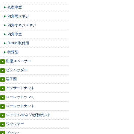
丸型中空
四角両メネジ
四角オネジメネジ
四角中空
D-sub 取付用
特殊型
樹脂スペーサー
ピンヘッダー
端子類
インサートナット
ローレットツマミ
ローレットナット
シャフト/全ネジ/ばねポスト
ワッシャー
ブッシュ