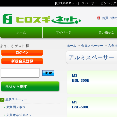
[ヒロスギネット] スペーサー・ピンヘッ
お買い物
ホーム
マイページ
買い物かご
ようこそ ゲスト 様
ホーム
>
金属スペーサー
>
六角
アルミスペーサー
M3
BSL-300E
形状から探す
金属スペーサー
M5
BSL-500E
六角両メネジ
六角オネジメネジ