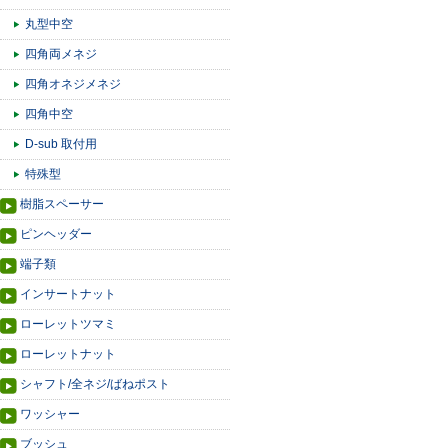
丸型中空
四角両メネジ
四角オネジメネジ
四角中空
D-sub 取付用
特殊型
樹脂スペーサー
ピンヘッダー
端子類
インサートナット
ローレットツマミ
ローレットナット
シャフト/全ネジ/ばねポスト
ワッシャー
ブッシュ