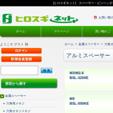
[ヒロスギネット] スペーサー・ピンヘッ
お買い物
ホーム
マイページ
買い物かご
ようこそ ゲスト 様
ホーム
>
金属スペーサー
>
六角
アルミスペーサー
M3/M2.6
BSL-3200E
形状から探す
金属スペーサー
M5
BSL-500KE
六角両メネジ
六角オネジメネジ