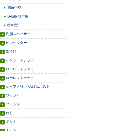
四角中空
D-sub 取付用
特殊型
樹脂スペーサー
ピンヘッダー
端子類
インサートナット
ローレットツマミ
ローレットナット
シャフト/全ネジ/ばねポスト
ワッシャー
ブッシュ
ねじ
ボルト
ナット