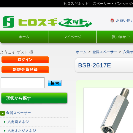
[ヒロスギネット] スペーサー・ピンヘッ
お買い物
ホーム
マイページ
買い物かご
ようこそ ゲスト 様
ホーム
>
金属スペーサー
>
六角
BSB-2617E
形状から探す
金属スペーサー
六角両メネジ
六角オネジメネジ