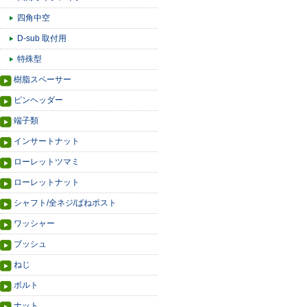
四角中空
D-sub 取付用
特殊型
樹脂スペーサー
ピンヘッダー
端子類
インサートナット
ローレットツマミ
ローレットナット
シャフト/全ネジ/ばねポスト
ワッシャー
ブッシュ
ねじ
ボルト
ナット