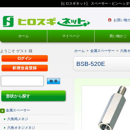
[ヒロスギネット] スペーサー・ピンヘッ
お買い物
ホーム
マイページ
買い物かご
ようこそ ゲスト 様
ホーム
>
金属スペーサー
>
六角
BSB-520E
形状から探す
金属スペーサー
六角両メネジ
六角オネジメネジ