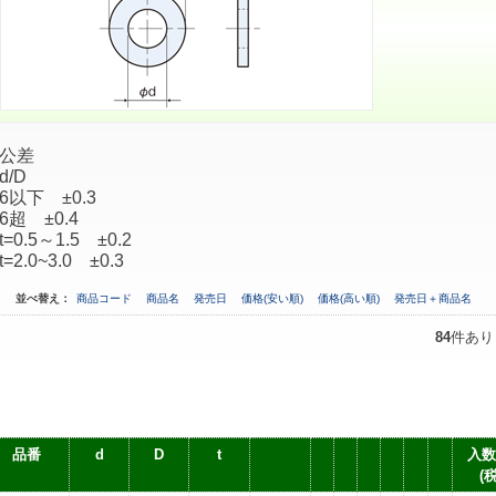
公差
d/D
6以下 ±0.3
6超 ±0.4
t=0.5～1.5 ±0.2
t=2.0~3.0 ±0.3
並べ替え：
商品コード
商品名
発売日
価格(安い順)
価格(高い順)
発売日＋商品名
84
件あり
品番
d
D
t
入数
(