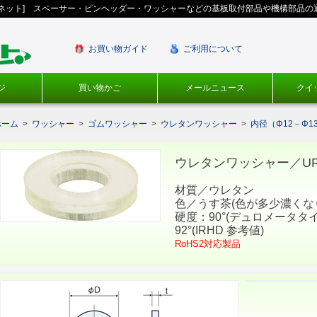
ギネット] スペーサー・ピンヘッダー・ワッシャーなどの基板取付部品や機構部品の
お買い物ガイド
ご利用について
ジ
買い物かご
メールニュース
クイ
ホーム
>
ワッシャー
>
ゴムワッシャー
>
ウレタンワッシャー
>
内径（Φ12－Φ1
ウレタンワッシャー／UREW
材質／ウレタン
色／うす茶(色が多少濃くな
硬度：90°(デュロメータタイ
92°(IRHD 参考値)
RoHS2対応製品