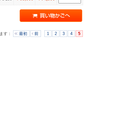
ます
：
最初
前
1
2
3
4
5