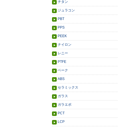
チタン
ジュラコン
PBT
PPS
PEEK
ナイロン
レニー
PTFE
ベーク
ABS
セラミックス
ガラス
ガラエポ
PCT
LCP