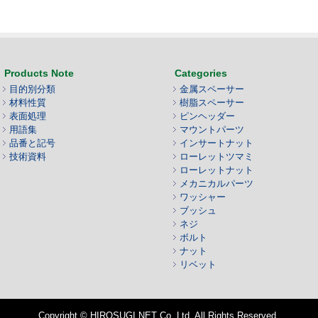
Products Note
Categories
目的別分類
金属スペーサー
材料性質
樹脂スペーサー
表面処理
ピンヘッダー
用語集
マウントパーツ
品番と記号
インサートナット
技術資料
ローレットツマミ
ローレットナット
メカニカルパーツ
ワッシャー
ブッシュ
ネジ
ボルト
ナット
リベット
Copyright © HIROSUGI NET Co.,Ltd. All Rights Reserved.