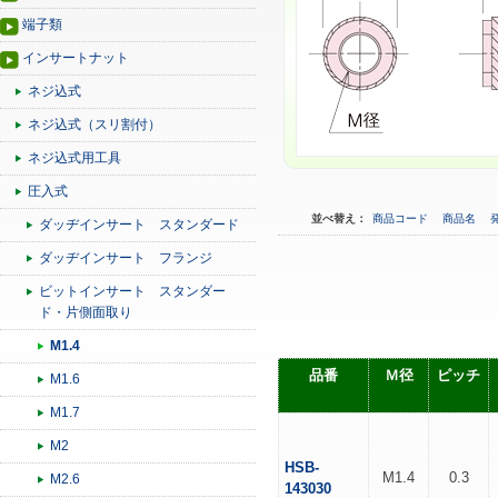
端子類
インサートナット
ネジ込式
ネジ込式（スリ割付）
ネジ込式用工具
圧入式
並べ替え：
商品コード
商品名
ダッヂインサート スタンダード
ダッヂインサート フランジ
ビットインサート スタンダー
ド・片側面取り
M1.4
品番
Ｍ径
ピッチ
M1.6
M1.7
M2
HSB-
M1.4
0.3
M2.6
143030