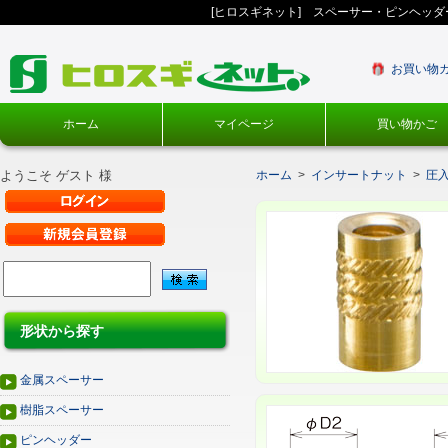
[ヒロスギネット] スペーサー・ピンヘッ
お買い物
ホーム
マイページ
買い物かご
ようこそ ゲスト 様
ホーム
>
インサートナット
>
圧
形状から探す
金属スペーサー
樹脂スペーサー
ピンヘッダー