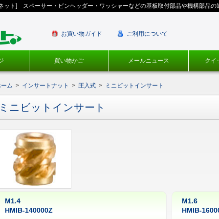
ギネット] スペーサー・ピンヘッダー・ワッシャーなどの基板取付部品や機構部品の
お買い物ガイド
ご利用について
ジ
買い物かご
メールニュース
クイ
ホーム
>
インサートナット
>
圧入式
>
ミニビットインサート
ミニビットインサート
M1.4
M1.6
HMIB-140000Z
HMIB-1600