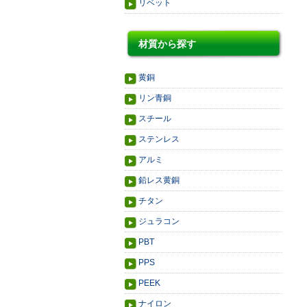
リベット
材質から探す
黄銅
リン青銅
スチール
ステンレス
アルミ
鉛レス黄銅
チタン
ジュラコン
PBT
PPS
PEEK
ナイロン