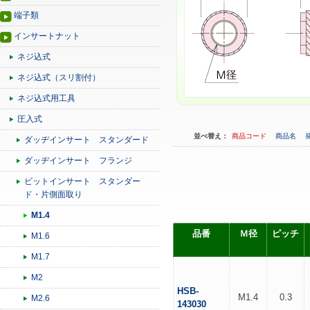
端子類
インサートナット
ネジ込式
ネジ込式（スリ割付）
ネジ込式用工具
圧入式
並べ替え：
商品コード
商品名
ダッヂインサート スタンダード
ダッヂインサート フランジ
ビットインサート スタンダー
ド・片側面取り
M1.4
品番
Ｍ径
ピッチ
M1.6
M1.7
M2
HSB-
M1.4
0.3
M2.6
143030