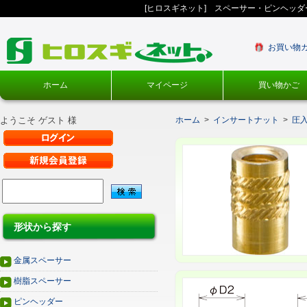
[ヒロスギネット] スペーサー・ピンヘッ
お買い物
ホーム
マイページ
買い物かご
ようこそ ゲスト 様
ホーム
>
インサートナット
>
圧
形状から探す
金属スペーサー
樹脂スペーサー
ピンヘッダー