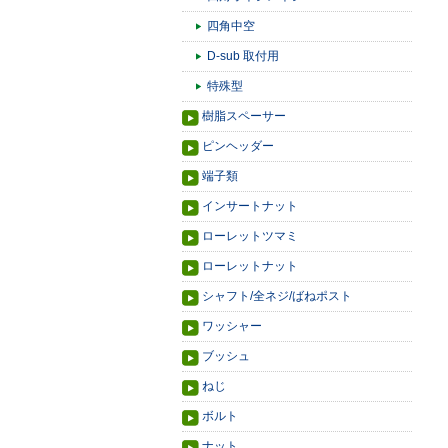
四角中空
D-sub 取付用
特殊型
樹脂スペーサー
ピンヘッダー
端子類
インサートナット
ローレットツマミ
ローレットナット
シャフト/全ネジ/ばねポスト
ワッシャー
ブッシュ
ねじ
ボルト
ナット