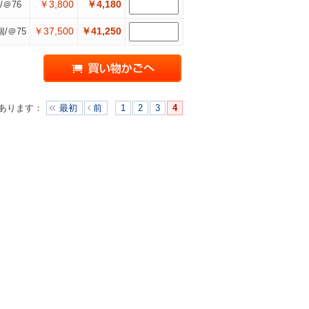
￥3,800
￥4,180
/＠76
￥37,500
￥41,250
個/＠75
あります
：
最初
前
1
2
3
4