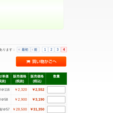
あります
：
最初
前
1
2
3
4
/単価
販売価格
販売価格
数量
税抜)
(税抜)
(税込)
￥2,320
￥2,552
/＠116
￥2,900
￥3,190
/＠58
￥28,500
￥31,350
個/＠57