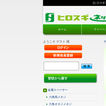
[ヒロス
ホーム
マイペー
ようこそ ゲスト 様
形状から探す
金属スペーサー
六角両メネジ
六角オネジメネジ