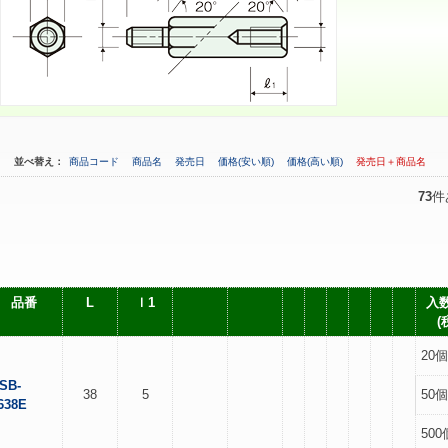
並べ替え：
商品コード
商品名
発売日
価格(安い順)
価格(高い順)
発売日＋商品名
73
件
品番
L
ｌ1
入数
(
20個
SB-
38
5
50個
638E
500