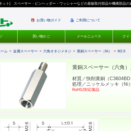
ギネット] スペーサー・ピンヘッダー・ワッシャーなどの基板取付部品や機構部品の
お買い物ガイド
ご利用について
ジ
買い物かご
メールニュース
クイ
ホーム
>
金属スペーサー
>
六角オネジメネジ
>
黄銅スペーサー（Ni）
>
M2.6
黄銅スペーサー（六角）／B
材質／快削黄銅（C3604B
処理／ニッケルメッキ（Ni
RoHS2対応製品