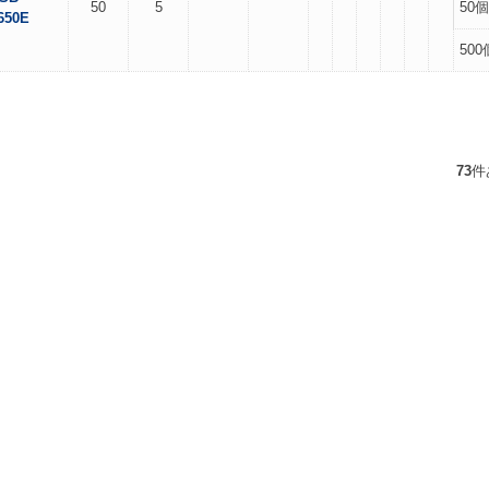
50
5
50個
650E
500
73
件