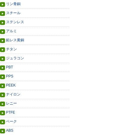
リン青銅
スチール
ステンレス
アルミ
鉛レス黄銅
チタン
ジュラコン
PBT
PPS
PEEK
ナイロン
レニー
PTFE
ベーク
ABS