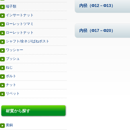
内径（Φ12－Φ13）
端子類
インサートナット
ローレットツマミ
内径（Φ17－Φ20）
ローレットナット
シャフト/全ネジ/ばねポスト
ワッシャー
ブッシュ
ねじ
ボルト
ナット
リベット
材質から探す
黄銅