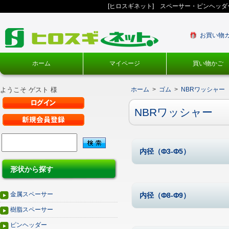
[ヒロスギネット] スペーサー・ピンヘッ
お買い物
ホーム
マイページ
買い物かご
ようこそ ゲスト 様
ホーム
>
ゴム
>
NBRワッシャー
NBRワッシャー
内径（Φ3-Φ5）
形状から探す
金属スペーサー
内径（Φ8-Φ9）
樹脂スペーサー
ピンヘッダー