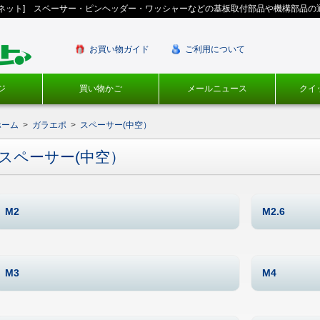
ギネット] スペーサー・ピンヘッダー・ワッシャーなどの基板取付部品や機構部品の
お買い物ガイド
ご利用について
ジ
買い物かご
メールニュース
クイ
ホーム
>
ガラエポ
>
スペーサー(中空）
スペーサー(中空）
M2
M2.6
M3
M4