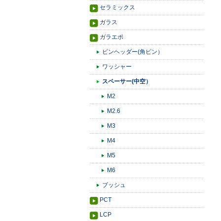
セラミックス
ガラス
ガラエポ
ピンヘッダー(角ピン）
ワッシャー
スペーサー(中空）
M2
M2.6
M3
M4
M5
M6
ブッシュ
PCT
LCP