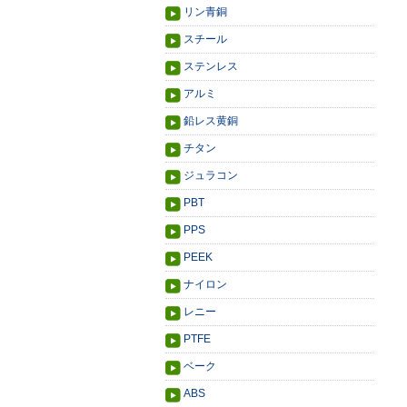
リン青銅
スチール
ステンレス
アルミ
鉛レス黄銅
チタン
ジュラコン
PBT
PPS
PEEK
ナイロン
レニー
PTFE
ベーク
ABS