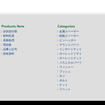
Products Note
Categories
目的別分類
金属スペーサー
材料性質
樹脂スペーサー
表面処理
ピンヘッダー
用語集
マウントパーツ
品番と記号
インサートナット
技術資料
ローレットツマミ
ローレットナット
メカニカルパーツ
ワッシャー
ブッシュ
ネジ
ボルト
ナット
リベット