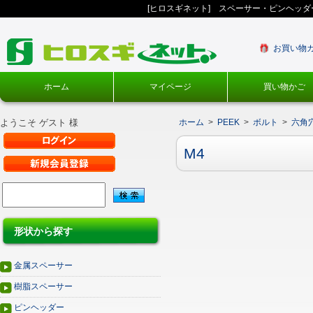
[ヒロスギネット] スペーサー・ピンヘッ
お買い物
ホーム
マイページ
買い物かご
ようこそ ゲスト 様
ホーム
>
PEEK
>
ボルト
>
六角
M4
形状から探す
金属スペーサー
樹脂スペーサー
ピンヘッダー