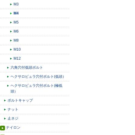
M3
M4
M5
M6
M8
M10
M12
六角穴付低頭ボルト
ヘクサロビュラ穴付ボルト(低頭）
ヘクサロビュラ穴付ボルト(極低
頭）
ボルトキャップ
ナット
止ネジ
ナイロン