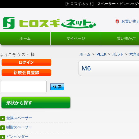
[ヒロスギネット] スペーサー・ピンヘッ
お買い物
ホーム
マイページ
買い物かご
ようこそ ゲスト 様
ホーム
>
PEEK
>
ボルト
>
六角
M6
形状から探す
金属スペーサー
樹脂スペーサー
ピンヘッダー