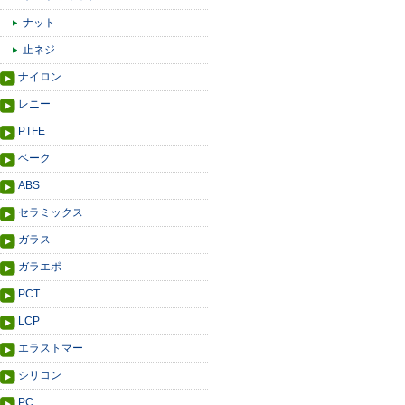
ナット
止ネジ
ナイロン
レニー
PTFE
ベーク
ABS
セラミックス
ガラス
ガラエポ
PCT
LCP
エラストマー
シリコン
PC