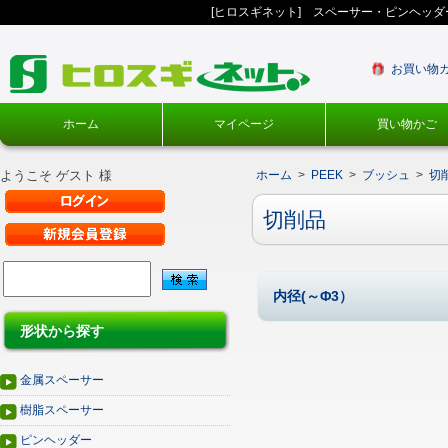
[ヒロスギネット] スペーサー・ピンヘッ
お買い物
ホーム
マイページ
買い物かご
ようこそ ゲスト 様
ホーム
>
PEEK
>
ブッシュ
>
切
切削品
内径(～Φ3）
形状から探す
金属スペーサー
樹脂スペーサー
ピンヘッダー