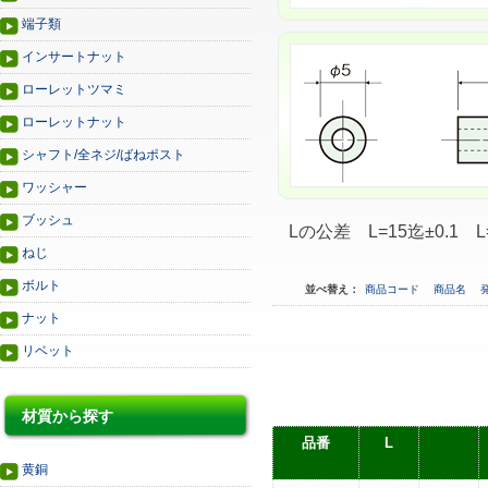
端子類
インサートナット
ローレットツマミ
ローレットナット
シャフト/全ネジ/ばねポスト
ワッシャー
ブッシュ
Lの公差 L=15迄±0.1 L=
ねじ
ボルト
並べ替え：
商品コード
商品名
ナット
リベット
材質から探す
品番
L
黄銅