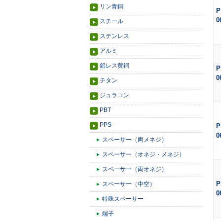
リン青銅
P
0
スチール
ステンレス
アルミ
鉛レス黄銅
P
0
チタン
ジュラコン
PBT
PPS
P
0
スペーサー（両メネジ）
スペーサー（オネジ・メネジ）
スペーサー（両オネジ）
P
スペーサー（中空）
0
特殊スペーサー
端子