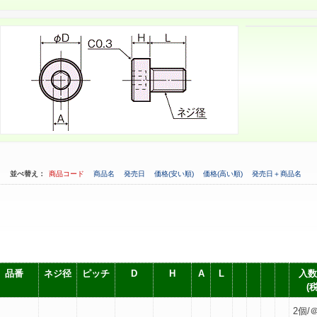
並べ替え：
商品コード
商品名
発売日
価格(安い順)
価格(高い順)
発売日＋商品名
品番
ネジ径
ピッチ
D
H
A
L
入数
(
2個/＠