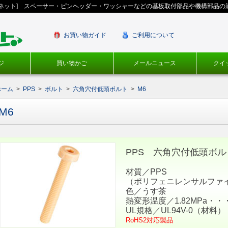
ギネット] スペーサー・ピンヘッダー・ワッシャーなどの基板取付部品や機構部品の
お買い物ガイド
ご利用について
ジ
買い物かご
メールニュース
クイ
ホーム
>
PPS
>
ボルト
>
六角穴付低頭ボルト
>
M6
M6
PPS 六角穴付低頭ボルト／
材質／PPS
（ポリフェニレンサルファイ
色／うす茶
熱変形温度／1.82MPa・・・
UL規格／UL94V-0（材料）
RoHS2対応製品