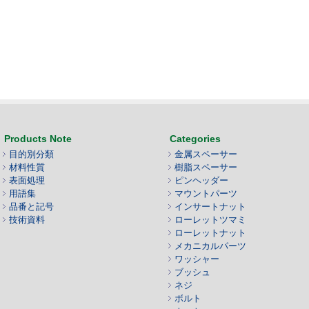
Products Note
Categories
目的別分類
金属スペーサー
材料性質
樹脂スペーサー
表面処理
ピンヘッダー
用語集
マウントパーツ
品番と記号
インサートナット
技術資料
ローレットツマミ
ローレットナット
メカニカルパーツ
ワッシャー
ブッシュ
ネジ
ボルト