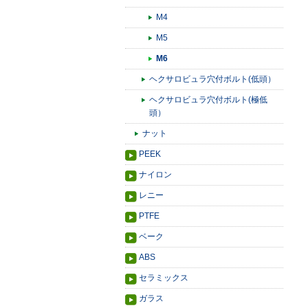
M4
M5
M6
ヘクサロビュラ穴付ボルト(低頭）
ヘクサロビュラ穴付ボルト(極低
頭）
ナット
PEEK
ナイロン
レニー
PTFE
ベーク
ABS
セラミックス
ガラス