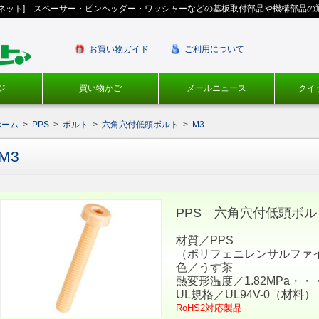
ギネット] スペーサー・ピンヘッダー・ワッシャーなどの基板取付部品や機構部品の
お買い物ガイド
ご利用について
ジ
買い物かご
メールニュース
クイ
ホーム
>
PPS
>
ボルト
>
六角穴付低頭ボルト
>
M3
M3
PPS 六角穴付低頭ボルト／
材質／PPS
（ポリフェニレンサルファイ
色／うす茶
熱変形温度／1.82MPa・・・
UL規格／UL94V-0（材料）
RoHS2対応製品