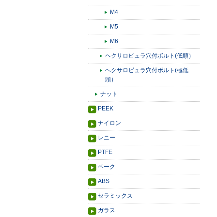
M4
M5
M6
ヘクサロビュラ穴付ボルト(低頭）
ヘクサロビュラ穴付ボルト(極低
頭）
ナット
PEEK
ナイロン
レニー
PTFE
ベーク
ABS
セラミックス
ガラス