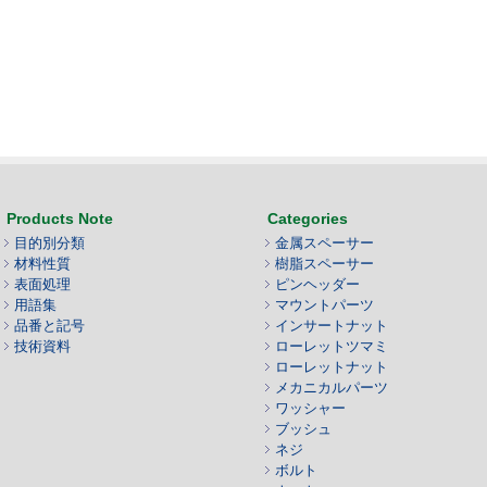
Products Note
Categories
目的別分類
金属スペーサー
材料性質
樹脂スペーサー
表面処理
ピンヘッダー
用語集
マウントパーツ
品番と記号
インサートナット
技術資料
ローレットツマミ
ローレットナット
メカニカルパーツ
ワッシャー
ブッシュ
ネジ
ボルト