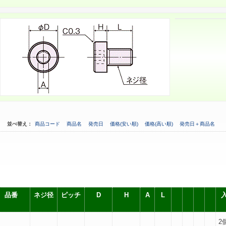
並べ替え：
商品コード
商品名
発売日
価格(安い順)
価格(高い順)
発売日＋商品名
品番
ネジ径
ピッチ
D
H
A
L
2