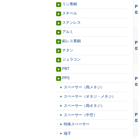
リン青銅
P
0
スチール
ステンレス
アルミ
鉛レス黄銅
P
0
チタン
ジュラコン
PBT
PPS
P
0
スペーサー（両メネジ）
スペーサー（オネジ・メネジ）
スペーサー（両オネジ）
P
スペーサー（中空）
0
特殊スペーサー
端子