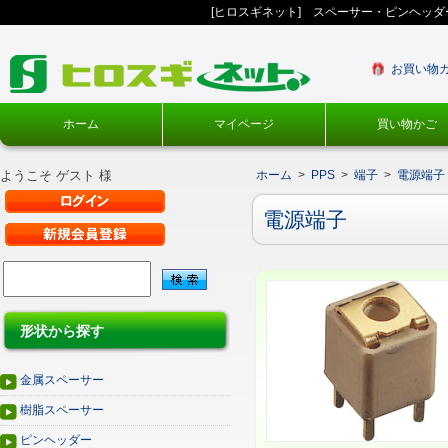
[ヒロスギネット] スペーサー・ピンヘッ
お買い物
ホーム
マイページ
買い物かご
ようこそ ゲスト 様
ホーム
>
PPS
>
端子
>
電源端子
電源端子
形状から探す
金属スペーサー
樹脂スペーサー
ピンヘッダー