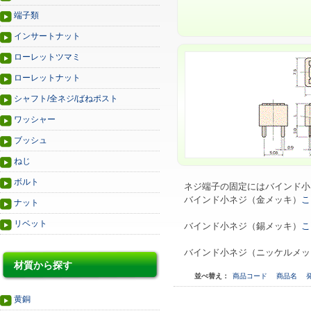
端子類
インサートナット
ローレットツマミ
ローレットナット
シャフト/全ネジ/ばねポスト
ワッシャー
ブッシュ
ねじ
ボルト
ネジ端子の固定にはバインド小
バインド小ネジ（金メッキ）
こ
ナット
リベット
バインド小ネジ（錫メッキ）
こ
バインド小ネジ（ニッケルメッ
材質から探す
並べ替え：
商品コード
商品名
黄銅