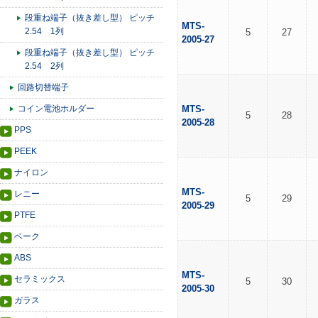
段重ね端子（抜き差し型） ピッチ
MTS-
2.54 1列
5
27
2005-27
段重ね端子（抜き差し型） ピッチ
2.54 2列
回路切替端子
コイン電池ホルダー
MTS-
5
28
2005-28
PPS
PEEK
ナイロン
MTS-
レニー
5
29
2005-29
PTFE
ベーク
ABS
MTS-
セラミックス
5
30
2005-30
ガラス