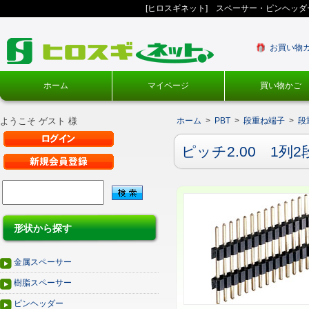
[ヒロスギネット] スペーサー・ピンヘッ
お買い物
ホーム
マイページ
買い物かご
ようこそ ゲスト 様
ホーム
>
PBT
>
段重ね端子
>
段
ピッチ2.00 1列2
形状から探す
金属スペーサー
樹脂スペーサー
ピンヘッダー