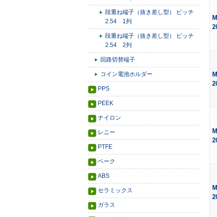
段重ね端子（抜き差し型） ピッチ
M
2.54 1列
2
段重ね端子（抜き差し型） ピッチ
2.54 2列
回路切替端子
コイン電池ホルダー
M
2
PPS
PEEK
ナイロン
M
レニー
2
PTFE
ベーク
ABS
M
セラミックス
2
ガラス