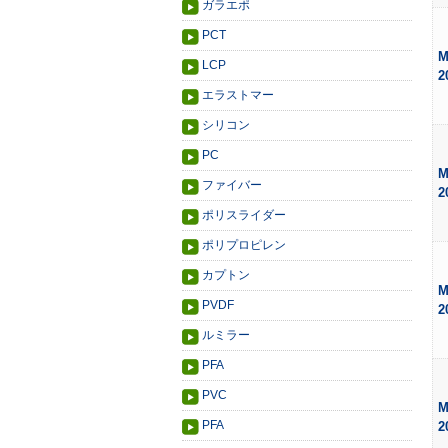
ガラエポ
PCT
M
LCP
2
エラストマー
シリコン
PC
M
ファイバー
2
ポリスライダー
ポリプロピレン
カプトン
M
PVDF
2
ルミラー
PFA
PVC
M
PFA
2