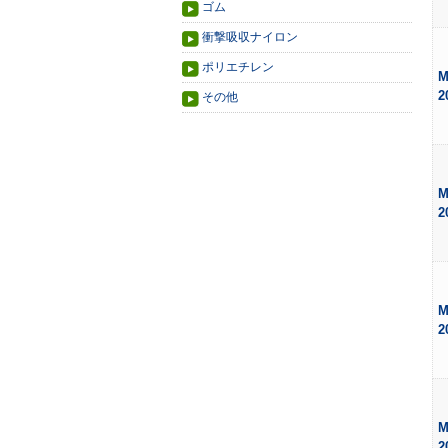
ゴム
衝撃吸収ナイロン
ポリエチレン
M
2
その他
M
2
M
2
M
2