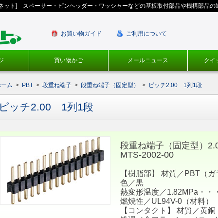
ギネット] スペーサー・ピンヘッダー・ワッシャーなどの基板取付部品や機構部品の
お買い物ガイド
ご利用について
ジ
買い物かご
メールニュース
クイ
ホーム
>
PBT
>
段重ね端子
>
段重ね端子（固定型）
>
ピッチ2.00 1列1段
ピッチ2.00 1列1段
段重ね端子（固定型）2.
MTS-2002-00
【樹脂部】 材質／PBT（ガ
色／黒
熱変形温度／1.82MPa・・・
燃焼性／UL94V-0（材料）
【コンタクト】 材質／黄銅