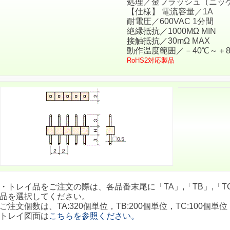
処理／金フラッシュ（ニッ
【仕様】 電流容量／1A
耐電圧／600VAC 1分間
絶縁抵抗／1000MΩ MIN
接触抵抗／30mΩ MAX
動作温度範囲／－40℃～＋8
RoHS2対応製品
・トレイ品をご注文の際は、各品番末尾に「TA」,「TB」,「TC
品を選択してください。
ご注文個数は、TA:320個単位，TB:200個単位，TC:100個単位
トレイ図面は
こちらを参照ください。