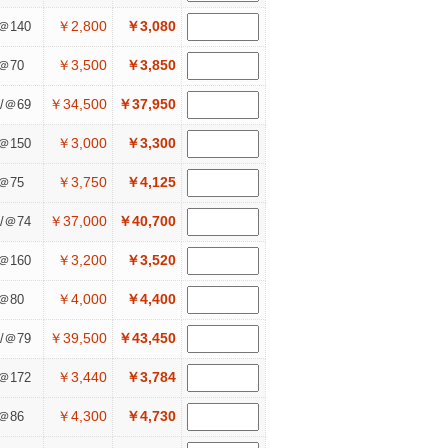
￥2,800
￥3,080
＠140
￥3,500
￥3,850
＠70
￥34,500
￥37,950
/＠69
￥3,000
￥3,300
＠150
￥3,750
￥4,125
＠75
￥37,000
￥40,700
/＠74
￥3,200
￥3,520
＠160
￥4,000
￥4,400
＠80
￥39,500
￥43,450
/＠79
￥3,440
￥3,784
＠172
￥4,300
￥4,730
＠86