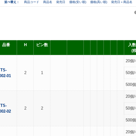
並べ替え：
商品コード
商品名
発売日
価格(安い順)
価格(高い順)
発売日＋商品名
品番
H
ピン数
入数
(
20個/
TS-
2
1
50個/
002-01
500個
20個/
TS-
2
2
50個/
002-02
500個
20個/