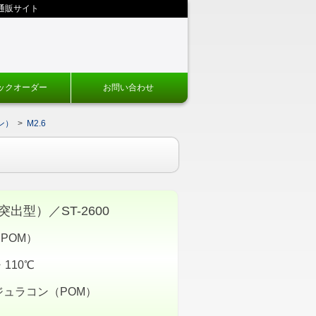
通販サイト
ックオーダー
お問い合わせ
ン）
>
M2.6
出型）／ST-2600
POM）
110℃
ジュラコン（POM）