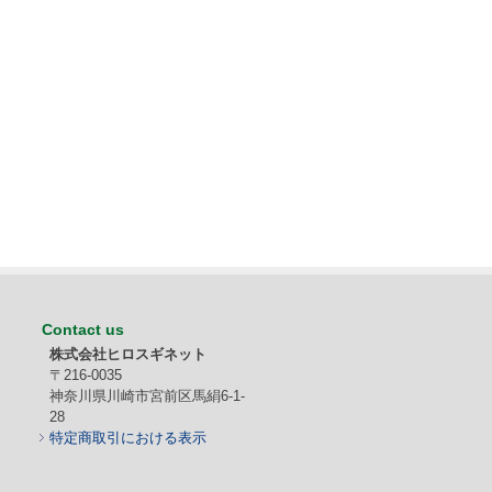
Contact us
株式会社ヒロスギネット
〒216-0035
神奈川県川崎市宮前区馬絹6-1-
28
特定商取引における表示