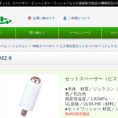
ギネット] スペーサー・ピンヘッダー・ワッシャーなどの基板取付部品や機構部品の
お買い物ガイド
ご利用について
ジ
買い物かご
メールニュース
クイ
ホーム
>
ジュラコン
>
特殊スペーサー
>
ビス突出型セットスペーサー（ジュラコ
M2.6
セットスペーサー（ビス突
●本体 材質／ジュラコン（
色／乳白色
熱変形温度／1.82MPa・・・
UL規格／UL94-HB（材料）
●セットワッシャー 材質／
RoHS2対応製品