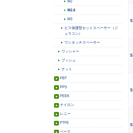
M2
M2.6
M3
S
ビス保護型セットスペーサー（ジ
ュラコン）
ワンタッチスペーサー
ワッシャー
S
ブッシュ
ナット
PBT
PPS
S
PEEK
ナイロン
レニー
PTFE
S
ベーク