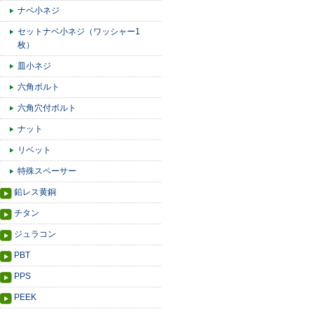
ナベ小ネジ
セットナベ小ネジ（ワッシャー1
枚）
皿小ネジ
六角ボルト
六角穴付ボルト
ナット
リベット
特殊スペーサー
鉛レス黄銅
チタン
ジュラコン
PBT
PPS
PEEK