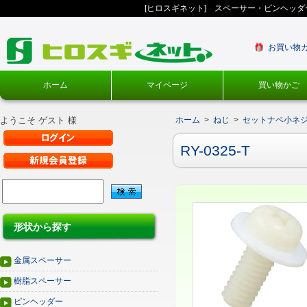
[ヒロスギネット] スペーサー・ピンヘッ
お買い物
ホーム
マイページ
買い物かご
ようこそ ゲスト 様
ホーム
>
ねじ
>
セットナベ小ネジ
RY-0325-T
形状から探す
金属スペーサー
樹脂スペーサー
ピンヘッダー