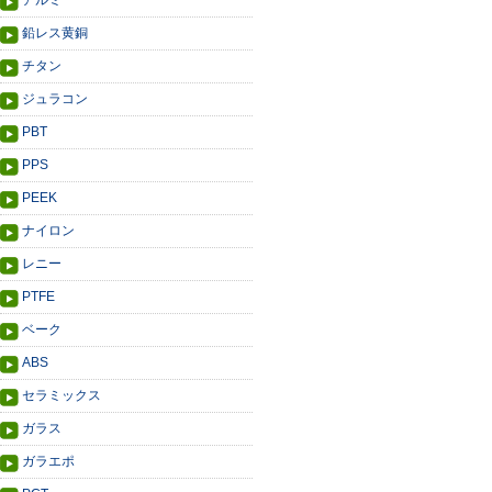
アルミ
鉛レス黄銅
チタン
ジュラコン
PBT
PPS
PEEK
ナイロン
レニー
PTFE
ベーク
ABS
セラミックス
ガラス
ガラエポ