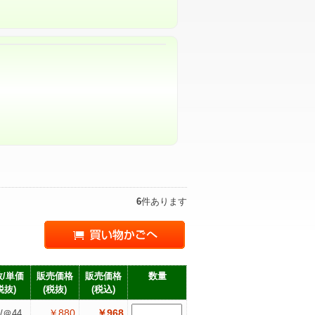
6
件あります
/単価
販売価格
販売価格
数量
税抜)
(税抜)
(税込)
￥880
￥968
/＠44