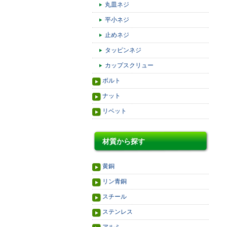
丸皿ネジ
平小ネジ
止めネジ
タッピンネジ
カップスクリュー
ボルト
ナット
リベット
材質から探す
黄銅
リン青銅
スチール
ステンレス