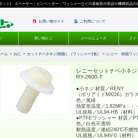
ギネット] スペーサー・ピンヘッダー・ワッシャーなどの基板取付部品や機構部品の
お買い物ガイド
ご利用について
ジ
買い物かご
メールニュース
クイ
ホーム
>
ねじ
>
セットナベ小ネジ(樹脂）（ワッシャー1枚）
>
レニー 樹脂ワッシ
レニーセットナベ小ネジ
RY-2600-T
●小ネジ 材質／RENY
（ポリアミドMXD6）ガラス
色／黄緑
熱変形温度／1.82MPa・・・
UL規格／UL94-HB（材料）
●PTFEワッシャー 材質／PT
色／白色不透明
耐熱温度／連続240℃不燃
UL規格／UL94V-0（材料）