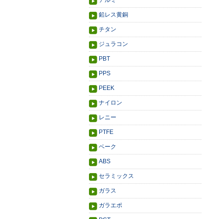
アルミ
鉛レス黄銅
チタン
ジュラコン
PBT
PPS
PEEK
ナイロン
レニー
PTFE
ベーク
ABS
セラミックス
ガラス
ガラエポ