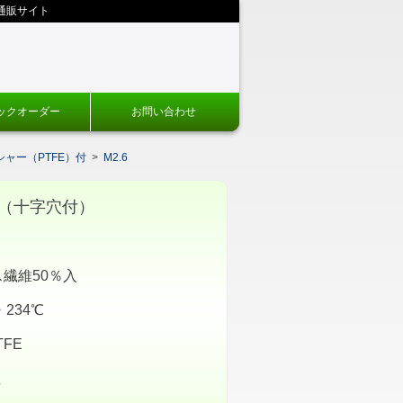
通販サイト
ックオーダー
お問い合わせ
ャー（PTFE）付
>
M2.6
（十字穴付）
繊維50％入
234℃
FE
性