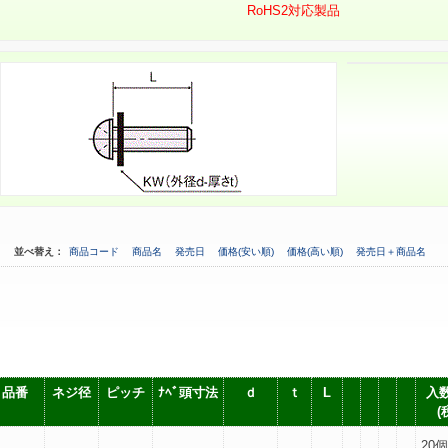
RoHS2対応製品
並べ替え：
商品コード
商品名
発売日
価格(安い順)
価格(高い順)
発売日＋商品名
品番
ネジ径
ピッチ
ﾅﾍﾞ頭寸法
ｄ
ｔ
L
入数
(
20個