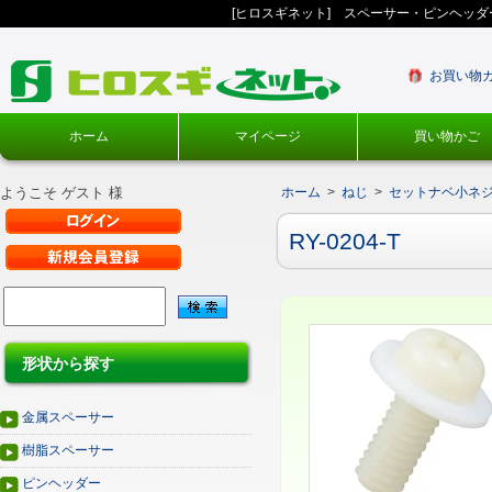
[ヒロスギネット] スペーサー・ピンヘッ
お買い物
ホーム
マイページ
買い物かご
ようこそ ゲスト 様
ホーム
>
ねじ
>
セットナベ小ネジ
RY-0204-T
形状から探す
金属スペーサー
樹脂スペーサー
ピンヘッダー