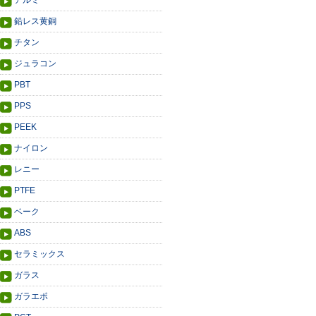
アルミ
鉛レス黄銅
チタン
ジュラコン
PBT
PPS
PEEK
ナイロン
レニー
PTFE
ベーク
ABS
セラミックス
ガラス
ガラエポ