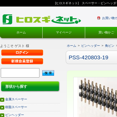
[ヒロスギネット] スペーサー・ピンヘッ
お買い物
ホーム
マイページ
買い物かご
ようこそ ゲスト 様
ホーム
>
ピンヘッダー
>
角ピン
PSS-420803-19
形状から探す
金属スペーサー
樹脂スペーサー
ピンヘッダー