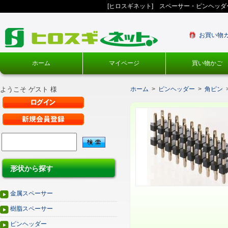
[ヒロスギネット] スペーサー・ピンヘッ
お買い物
ホーム
マイページ
買い物かご
ようこそ ゲスト 様
ホーム
>
ピンヘッダー
>
角ピン
形状から探す
金属スペーサー
樹脂スペーサー
ピンヘッダー