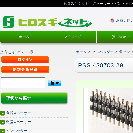
[ヒロスギネット] スペーサー・ピンヘッ
お買い物
ホーム
マイページ
買い物かご
ようこそ ゲスト 様
ホーム
>
ピンヘッダー
>
角ピン
PSS-420703-29
形状から探す
金属スペーサー
樹脂スペーサー
ピンヘッダー