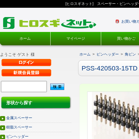
[ヒロスギネット] スペーサー・ピンヘッ
お買い物
ホーム
マイページ
買い物かご
ようこそ ゲスト 様
ホーム
>
ピンヘッダー
>
角ピン
PSS-420503-15TD
形状から探す
金属スペーサー
樹脂スペーサー
ピンヘッダー