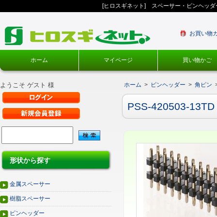
[ヒロスギネット] スペーサー・ピンヘッ
お買い物
ホーム
マイページ
買い物かご
ようこそ ゲスト 様
ホーム
>
ピンヘッダー
>
角ピン
PSS-420503-13TD
形状から探す
金属スペーサー
樹脂スペーサー
ピンヘッダー