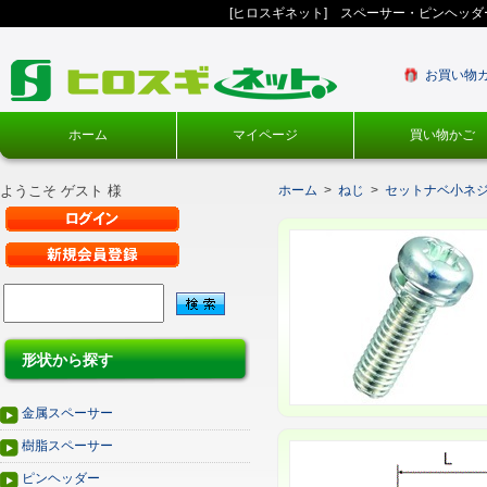
[ヒロスギネット] スペーサー・ピンヘッ
お買い物
ホーム
マイページ
買い物かご
ようこそ ゲスト 様
ホーム
>
ねじ
>
セットナベ小ネジ
形状から探す
金属スペーサー
樹脂スペーサー
ピンヘッダー