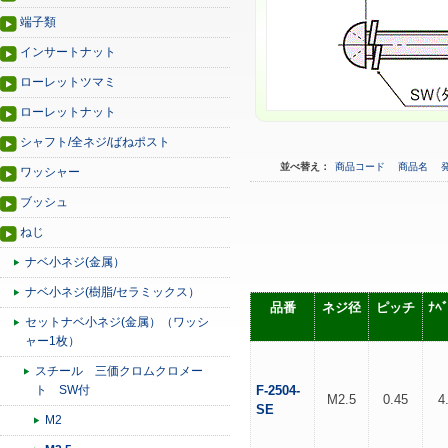
端子類
インサートナット
ローレットツマミ
ローレットナット
シャフト/全ネジ/ばねポスト
並べ替え：
商品コード
商品名
ワッシャー
ブッシュ
ねじ
ナベ小ネジ(金属）
ナベ小ネジ(樹脂/セラミックス）
品番
ネジ径
ピッチ
ﾅﾍ
セットナベ小ネジ(金属）（ワッシ
ャー1枚）
スチール 三価クロムクロメー
ト SW付
F-2504-
M2.5
0.45
4
SE
M2