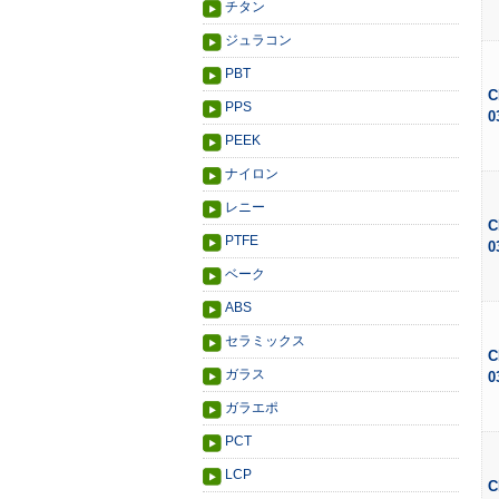
チタン
ジュラコン
PBT
C
PPS
0
PEEK
ナイロン
レニー
C
PTFE
0
ベーク
ABS
セラミックス
C
ガラス
0
ガラエポ
PCT
LCP
C