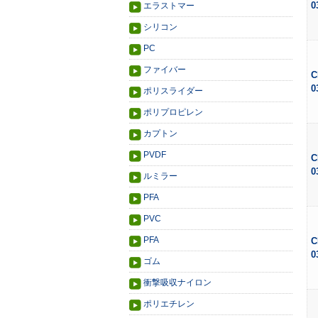
0
エラストマー
シリコン
PC
ファイバー
C
0
ポリスライダー
ポリプロピレン
カプトン
PVDF
C
0
ルミラー
PFA
PVC
PFA
C
0
ゴム
衝撃吸収ナイロン
ポリエチレン