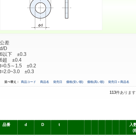
公差
d/D
6以下 ±0.3
6超 ±0.4
t=0.5～1.5 ±0.2
t=2.0~3.0 ±0.3
並べ替え：
商品コード
商品名
発売日
価格(安い順)
価格(高い順)
発売日＋商品名
113
件あります
品番
d
D
t
入数
(