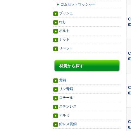
ゴムセットワッシャー
ブッシュ
C
ねじ
0
ボルト
ナット
リベット
C
0
材質から探す
黄銅
C
リン青銅
0
スチール
ステンレス
アルミ
C
鉛レス黄銅
0