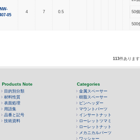
NW-
4
7
0.5
50個
407-05
500
113
件あります
Products Note
Categories
目的別分類
金属スペーサー
材料性質
樹脂スペーサー
表面処理
ピンヘッダー
用語集
マウントパーツ
品番と記号
インサートナット
技術資料
ローレットツマミ
ローレットナット
メカニカルパーツ
ワッシャー