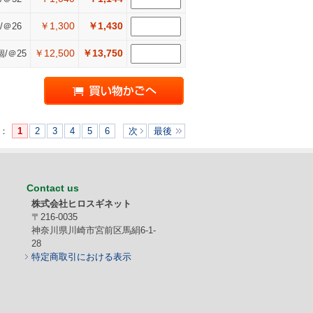
￥1,300
￥1,430
/＠26
￥12,500
￥13,750
個/＠25
：
1
2
3
4
5
6
次
最後
Contact us
株式会社ヒロスギネット
〒216-0035
神奈川県川崎市宮前区馬絹6-1-
28
特定商取引における表示