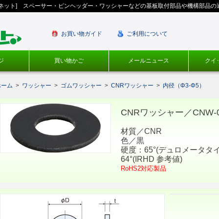
ギネット] スペーサー・ピンヘッダー・ワッシャーなどの基板取付部品や機構部品の
お買い物ガイド
ご利用について
ジ
買い物かご
メールニュース
クイ
ホーム
>
ワッシャー
>
ゴムワッシャー
>
CNRワッシャー
>
内径（Φ3-Φ5）
CNRワッシャー／CNW-00
材質／CNR
色／黒
硬度：65°(デュロメータタイ
64°(IRHD 参考値)
RoHS2対応製品